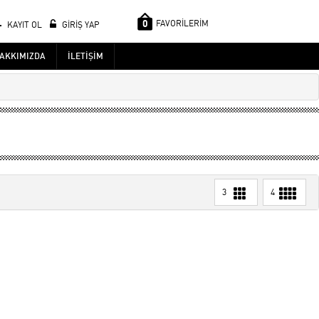
0
FAVORİLERİM
KAYIT OL
GİRİŞ YAP
AKKIMIZDA
İLETİŞİM
3
4