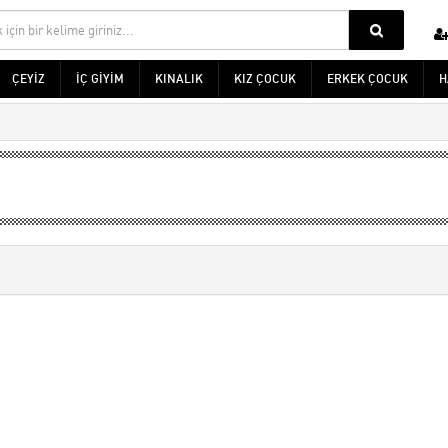
ÇEYİZ
İÇ GİYİM
KINALIK
KIZ ÇOCUK
ERKEK ÇOCUK
H